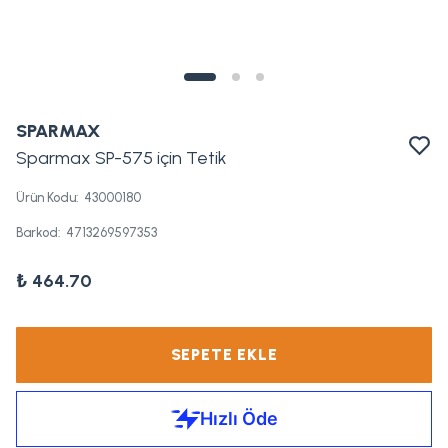
SPARMAX
Sparmax SP-575 için Tetik
Ürün Kodu
:
43000180
Barkod
:
4713269597353
₺ 464.70
SEPETE EKLE