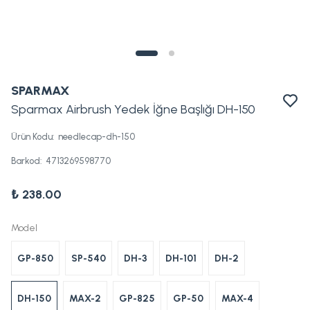
SPARMAX
Sparmax Airbrush Yedek İğne Başlığı DH-150
Ürün Kodu
:
needlecap-dh-150
Barkod
:
4713269598770
₺ 238.00
Model
GP-850
SP-540
DH-3
DH-101
DH-2
DH-150
MAX-2
GP-825
GP-50
MAX-4