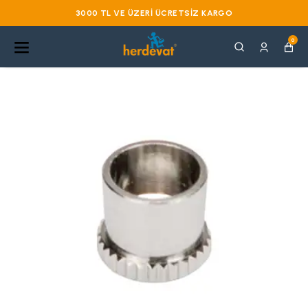
3000 TL VE ÜZERI ÜCRETSIZ KARGO
0