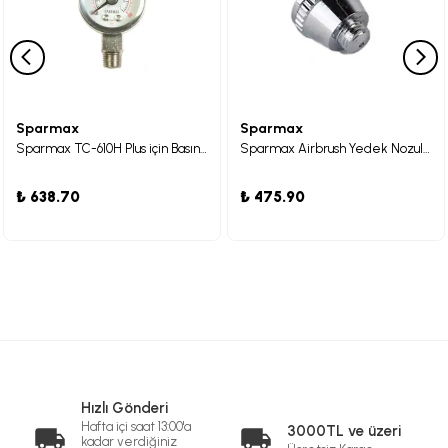
Sparmax
Sparmax
Sparmax TC-610H Plus için Basınç Göstergesi
Sparmax Airbrush Yedek Nozul Başlığı SP-35
₺ 638.70
₺ 475.90
Hızlı Gönderi
Hafta içi saat 13:00'a
3000TL ve üzeri
kadar verdiğiniz