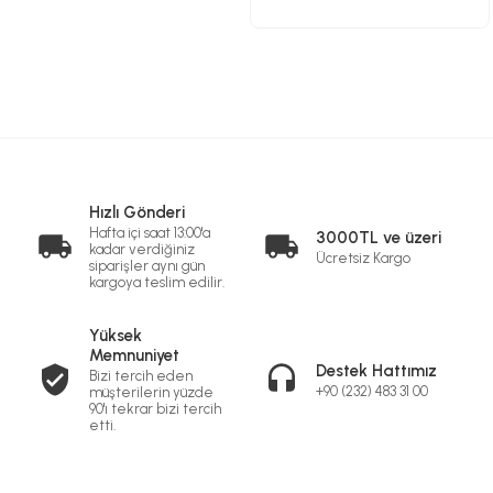
Hızlı Gönderi
Hafta içi saat 13:00'a
3000TL ve üzeri
kadar verdiğiniz
Ücretsiz Kargo
siparişler aynı gün
kargoya teslim edilir.
Yüksek
Memnuniyet
Destek Hattımız
Bizi tercih eden
+90 (232) 483 31 00
müşterilerin yüzde
90'ı tekrar bizi tercih
etti.