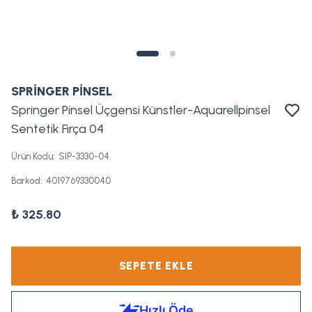
SPRİNGER PİNSEL
Springer Pinsel Üçgensi Künstler-Aquarellpinsel
Sentetik Fırça 04
Ürün Kodu
:
SIP-3330-04
Barkod
:
4019769330040
₺ 325.80
SEPETE EKLE