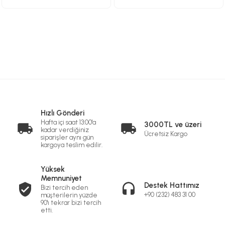
Hızlı Gönderi
Hafta içi saat 13:00'a
3000TL ve üzeri
kadar verdiğiniz
Ücretsiz Kargo
siparişler aynı gün
kargoya teslim edilir.
Yüksek
Memnuniyet
Destek Hattımız
Bizi tercih eden
+90 (232) 483 31 00
müşterilerin yüzde
90'ı tekrar bizi tercih
etti.