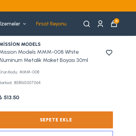
0
lzemeler
Fırsat Reyonu
MİSSİON MODELS
Mission Models MMM-008 White
Aluminum Metalik Maket Boyası 30ml
Ürün Kodu
:
MMM-008
Barkod
:
858165007064
₺ 513.50
SEPETE EKLE