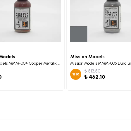
 Models
Mission Models
Mission Models MMM-004 Copper Metalik Maket Boyası 30ml
₺ 513.50
%
10
0
₺ 462.10