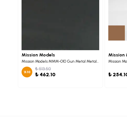
Mission Models
Mission
Mission Models MMM-007 Dark Aluminum Metalik Maket Boyası 30ml
Mission Models MMM-010 Gun Metal Metalik Maket Boyası 30ml
₺ 513.50
%
10
₺ 462.10
₺ 254.1