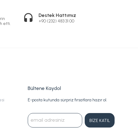
Destek Hattımız
rin
+90 (232) 483 31 00
h etti.
Bültene Kaydol
esi
E-posta kutunda sürpriz fırsatlara hazır ol.
BİZE KATIL