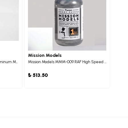
Mission Models
Missi
Mission Models MMM-005 Duraluminum Metalik Maket Boyası 30ml
Mission Models MMM-009 RAF High Speed Silver Metalik Maket Boyası 30ml
₺ 513.50
₺ 513