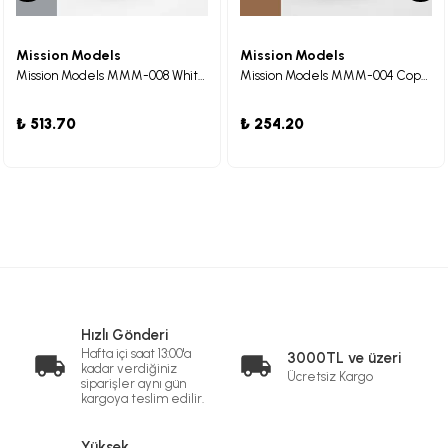
Mission Models
Mission Models
Mission Models MMM-008 White Aluminum Metalik Maket Boyası 30ml
Mission Models MMM-004 Copper Metalik Maket Boyası 30ml
₺ 513.70
₺ 254.20
Hızlı Gönderi
Hafta içi saat 13:00'a
3000TL ve üzeri
kadar verdiğiniz
Ücretsiz Kargo
siparişler aynı gün
kargoya teslim edilir.
Yüksek