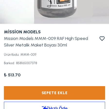
MİSSİON MODELS
Mission Models MMM-009 RAF High Speed
Silver Metalik Maket Boyası 30ml
Ürün Kodu
:
MMM-009
Barkod
:
858165007378
₺ 513.70
SEPETE EKLE