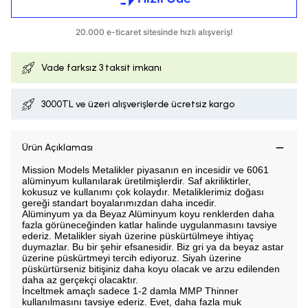
Vade farksız
3 taksit imkanı
3000TL ve üzeri alışverişlerde ücretsiz kargo
Ürün Açıklaması
Mission Models Metalikler piyasanın en incesidir ve 6061
alüminyum kullanılarak üretilmişlerdir. Saf akriliktirler,
kokusuz ve kullanımı çok kolaydır. Metaliklerimiz doğası
gereği standart boyalarımızdan daha incedir.
Alüminyum ya da Beyaz Alüminyum koyu renklerden daha
fazla görüneceğinden katlar halinde uygulanmasını tavsiye
ederiz. Metalikler siyah üzerine püskürtülmeye ihtiyaç
duymazlar. Bu bir şehir efsanesidir. Biz gri ya da beyaz astar
üzerine püskürtmeyi tercih ediyoruz. Siyah üzerine
püskürtürseniz bitişiniz daha koyu olacak ve arzu edilenden
daha az gerçekçi olacaktır.
İnceltmek amaçlı sadece 1-2 damla MMP Thinner
kullanılmasını tavsiye ederiz. Evet, daha fazla muk