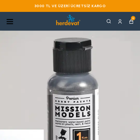
3000 TL VE ÜZERI ÜCRETSIZ KARGO
0