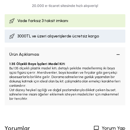
Vade farksız
3 taksit imkanı
3000TL ve üzeri alışverişlerde ücretsiz kargo
Ürün Açıklaması
1:35 Ölçekli Boya İşçileri Model Kiti
Bu 1:35 ölçekli plastik model kiti, detaylı şekilde modellenmiş iki boya
işçisi figürü içerir. Merdivenler, boya kovaları ve fırçalar gibi gerçekçi
aksesuarlarla birlikte gelir. Diorama sahnelerine günlük yaşamdan bir
dokunuş katmak için ideal olan bu kit, çalışmakta olan emekçi karakterleri
canlandırır.
Üst düzey heykel işçiliği ve doğal pozlamalarıyla dikkat çeken bu set,
sahnelerine insani öğeler eklemek isteyen modelciler için mükemmel
bir tercihtir.
Yorumlar
Yorum Yap