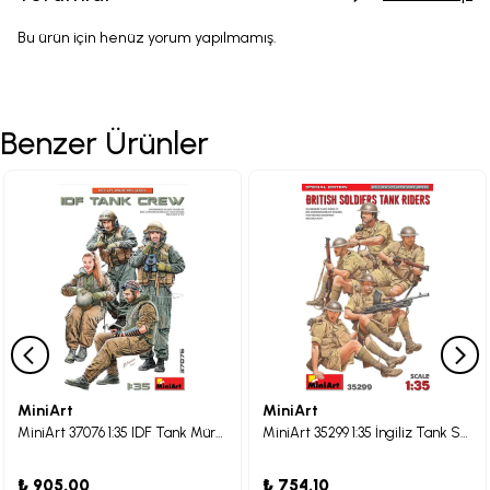
Bu ürün için henüz yorum yapılmamış.
Benzer Ürünler
MiniArt
MiniArt
MiniArt 37076 1:35 IDF Tank Mürettebatı
MiniArt 35299 1:35 İngiliz Tank Sürücü Askerler - Özel Üretim
₺ 905.00
₺ 754.10