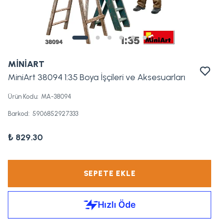
MİNİART
MiniArt 38094 1:35 Boya İşçileri ve Aksesuarları
Ürün Kodu
:
MA-38094
Barkod
:
5906852927333
₺ 829.30
SEPETE EKLE