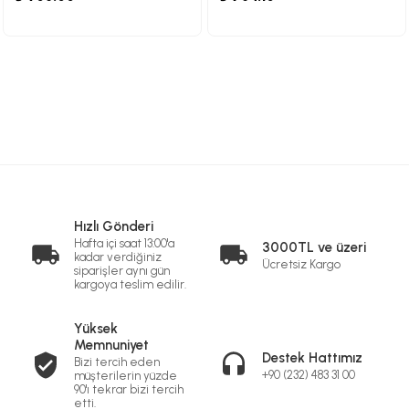
Hızlı Gönderi
Hafta içi saat 13:00'a
3000TL ve üzeri
kadar verdiğiniz
Ücretsiz Kargo
siparişler aynı gün
kargoya teslim edilir.
Yüksek
Memnuniyet
Destek Hattımız
Bizi tercih eden
+90 (232) 483 31 00
müşterilerin yüzde
90'ı tekrar bizi tercih
etti.