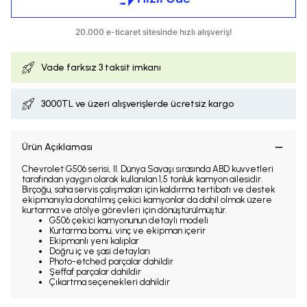
Vade farksız
3 taksit imkanı
3000TL ve üzeri alışverişlerde ücretsiz kargo
Ürün Açıklaması
Chevrolet G506 serisi, II. Dünya Savaşı sırasında ABD kuvvetleri
tarafından yaygın olarak kullanılan 1,5 tonluk kamyon ailesidir.
Birçoğu, saha servis çalışmaları için kaldırma tertibatı ve destek
ekipmanıyla donatılmış çekici kamyonlar da dahil olmak üzere
kurtarma ve atölye görevleri için dönüştürülmüştür.
G506 çekici kamyonunun detaylı modeli
Kurtarma bomu, vinç ve ekipman içerir
Ekipmanlı yeni kalıplar
Doğru iç ve şasi detayları
Photo-etched parçalar dahildir
Şeffaf parçalar dahildir
Çıkartma seçenekleri dahildir