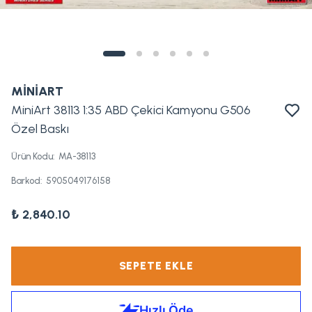
MİNİART
MiniArt 38113 1:35 ABD Çekici Kamyonu G506
Özel Baskı
Ürün Kodu
:
MA-38113
Barkod
:
5905049176158
₺ 2,840.10
SEPETE EKLE