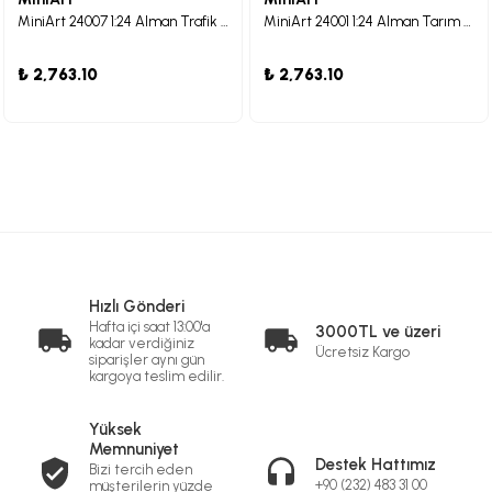
MiniArt 24007 1:24 Alman Trafik Traktörü D8532 1950 Model
MiniArt 24001 1:24 Alman Tarım Traktörü D8500 1938 Model
₺ 2,763.10
₺ 2,763.10
Hızlı Gönderi
Hafta içi saat 13:00'a
3000TL ve üzeri
kadar verdiğiniz
Ücretsiz Kargo
siparişler aynı gün
kargoya teslim edilir.
Yüksek
Memnuniyet
Destek Hattımız
Bizi tercih eden
+90 (232) 483 31 00
müşterilerin yüzde