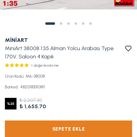
MİNİART
MiniArt 38008 1:35 Alman Yolcu Arabası Type
170V. Saloon 4 Kapılı
1 değerlendirme
Ürün Kodu
:
MA-38008
Barkod
:
4820183310811
₺ 2,207.30
%
25
₺ 1,655.70
SEPETE EKLE