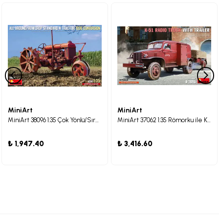
MiniArt
MiniArt
MiniArt 38096 1:35 Çok Yönlü/Sıra Ekimi Standard N Traktörü 1936 Dönüşümü
MiniArt 37062 1:35 Römorku ile K-51 Telsiz Kamyonu
₺ 1,947.40
₺ 3,416.60