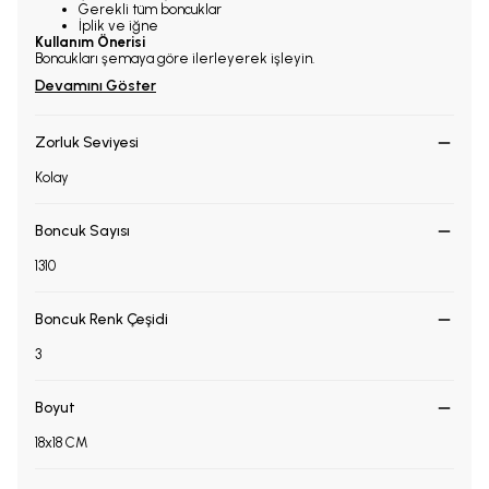
Gerekli tüm boncuklar
İplik ve iğne
Kullanım Önerisi
Boncukları şemaya göre ilerleyerek işleyin.
Devamını Göster
Zorluk Seviyesi
Kolay
Boncuk Sayısı
1310
Boncuk Renk Çeşidi
3
Boyut
18x18 CM