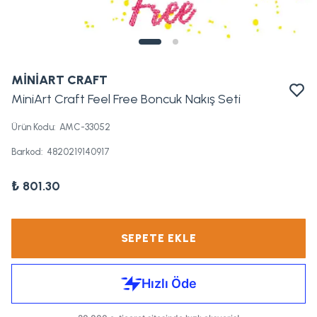
MİNİART CRAFT
MiniArt Craft Feel Free Boncuk Nakış Seti
Ürün Kodu
:
AMC-33052
Barkod
:
4820219140917
₺ 801.30
SEPETE EKLE