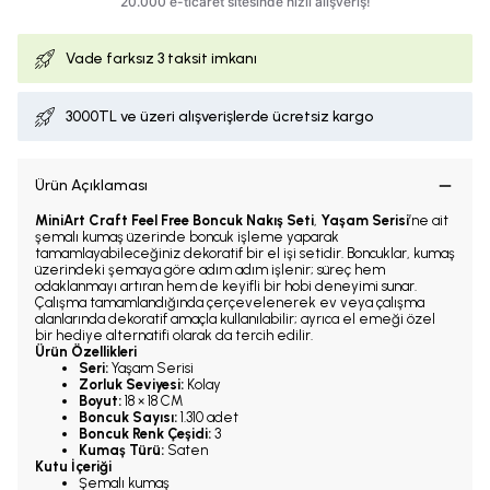
Vade farksız
3 taksit imkanı
3000TL ve üzeri alışverişlerde ücretsiz kargo
Ürün Açıklaması
MiniArt Craft Feel Free Boncuk Nakış Seti
,
Yaşam Serisi
’ne ait
şemalı kumaş üzerinde boncuk işleme yaparak
tamamlayabileceğiniz dekoratif bir el işi setidir. Boncuklar, kumaş
üzerindeki şemaya göre adım adım işlenir; süreç hem
odaklanmayı artıran hem de keyifli bir hobi deneyimi sunar.
Çalışma tamamlandığında çerçevelenerek ev veya çalışma
alanlarında dekoratif amaçla kullanılabilir; ayrıca el emeği özel
bir hediye alternatifi olarak da tercih edilir.
Ürün Özellikleri
Seri:
Yaşam Serisi
Zorluk Seviyesi:
Kolay
Boyut:
18 × 18 CM
Boncuk Sayısı:
1.310 adet
Boncuk Renk Çeşidi:
3
Kumaş Türü:
Saten
Kutu İçeriği
Şemalı kumaş