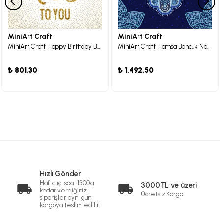
MiniArt Craft
MiniArt Craft
MiniArt Craft Happy Birthday Boncuk Nakış Seti
MiniArt Craft Hamsa Boncuk Nakış Seti
₺ 801.30
₺ 1,492.50
Hızlı Gönderi
Hafta içi saat 13:00'a
3000TL ve üzeri
kadar verdiğiniz
Ücretsiz Kargo
siparişler aynı gün
kargoya teslim edilir.