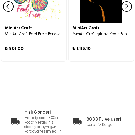
MiniArt Craft
MiniArt Craft
MiniArt Craft Feel Free Boncuk Nakış Seti
MiniArt Craft Işıktaki Kadın Boncuk Nakış Seti
₺ 801.00
₺ 1,115.10
Hızlı Gönderi
Hafta içi saat 13:00'a
3000TL ve üzeri
kadar verdiğiniz
Ücretsiz Kargo
siparişler aynı gün
kargoya teslim edilir.