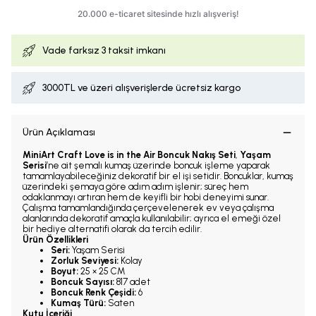
Vade farksız
3 taksit imkanı
3000TL ve üzeri alışverişlerde ücretsiz kargo
Ürün Açıklaması
MiniArt Craft Love is in the Air Boncuk Nakış Seti
,
Yaşam
Serisi
’ne ait şemalı kumaş üzerinde boncuk işleme yaparak
tamamlayabileceğiniz dekoratif bir el işi setidir. Boncuklar, kumaş
üzerindeki şemaya göre adım adım işlenir; süreç hem
odaklanmayı artıran hem de keyifli bir hobi deneyimi sunar.
Çalışma tamamlandığında çerçevelenerek ev veya çalışma
alanlarında dekoratif amaçla kullanılabilir; ayrıca el emeği özel
bir hediye alternatifi olarak da tercih edilir.
Ürün Özellikleri
Seri:
Yaşam Serisi
Zorluk Seviyesi:
Kolay
Boyut:
25 × 25 CM
Boncuk Sayısı:
817 adet
Boncuk Renk Çeşidi:
6
Kumaş Türü:
Saten
Kutu İçeriği