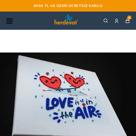
3000 TL VE ÜZERI ÜCRETSIZ KARGO
0