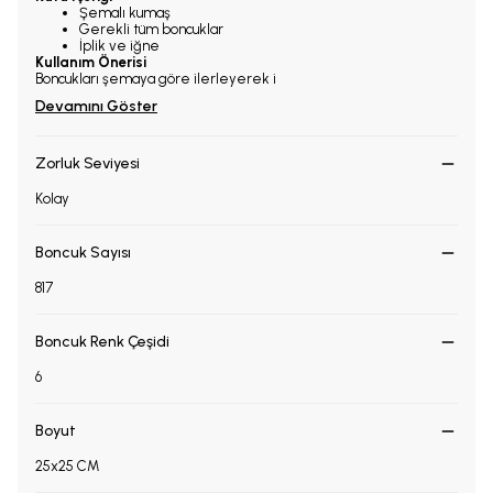
Şemalı kumaş
Gerekli tüm boncuklar
İplik ve iğne
Kullanım Önerisi
Boncukları şemaya göre ilerleyerek i
Devamını Göster
Zorluk Seviyesi
Kolay
Boncuk Sayısı
817
Boncuk Renk Çeşidi
6
Boyut
25x25 CM