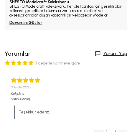
SHESTO Modelcraft Koleksiyonu
SHESTO Modelcraft koleksiyonu, her alet çantası için gerekli olan
kullanışlı, genellikle bulunması zor hassas el aletleri ve
aksesuarlarından oluşan kapsamlı bir yelpazedir. Modelcr
Devamını Göster
Yorumlar
Yorum Yap
1 değerlendirmeye göre
3 Aralık 2025
Selçuk
Ü.
Satın Alınmış
Teşekkür ederiz.