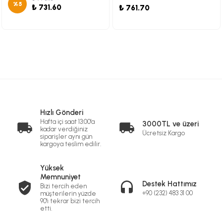
%
5
₺ 731.60
₺ 761.70
Hızlı Gönderi
Hafta içi saat 13:00'a
3000TL ve üzeri
kadar verdiğiniz
Ücretsiz Kargo
siparişler aynı gün
kargoya teslim edilir.
Yüksek
Memnuniyet
Destek Hattımız
Bizi tercih eden
+90 (232) 483 31 00
müşterilerin yüzde
90'ı tekrar bizi tercih
etti.