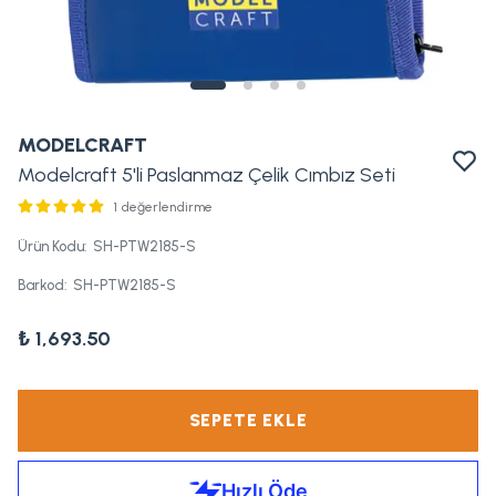
MODELCRAFT
Modelcraft 5'li Paslanmaz Çelik Cımbız Seti
1 değerlendirme
Ürün Kodu
:
SH-PTW2185-S
Barkod
:
SH-PTW2185-S
₺ 1,693.50
SEPETE EKLE