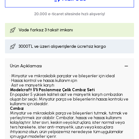
Vade farksız
3 taksit imkanı
3000TL ve üzeri alışverişlerde ücretsiz kargo
Ürün Açıklaması
• Minyatür ve mikroskobik parçalar ve bileşenler için ideal
• Hassas kontrol ve hassas kullanım için
• Asit ve manyetik karşıtı
Modelcraft 5'li Paslanmaz Çelik Cımbız Seti
En popüler 5 yüksek kaliteli asit ve manyetik karşıtı cımbızdan
oluşan bir seçki. Minyatür parça ve bileşenlerin hassas kontrolü ve
kullanımı için idealdir.
Cımbız
Minyatür ve mikroskobik parça ve bileşenleri tutmak, tutmak ve
yerleştirmek zor olabilir. Cımbızlar, hassas ve hassas kullanımı
kolaylaştırır. İster sivri, keskin veya küt uçlara, ister normal veya
ters harekete, ister anti-manyetik, uzun veya kısa uçlara
ihtiyacınız olsun, ürün yelpazemiz neredeyse tüm uygulamalar
için uygun modeller içerir.