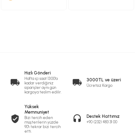
Hızlı Gönderi
Hafta içi saat 13:00'a
3000TL ve üzeri
kadar verdiğiniz
Ücretsiz Kargo
siparişler aynı gün
kargoya teslim edilir.
Yüksek
Memnuniyet
Destek Hattımız
Bizi tercih eden
+90 (232) 483 31 00
müşterilerin yüzde
90'ı tekrar bizi tercih
etti.