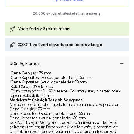
Vade farksız
3 taksit imkanı
3000TL ve üzeri alışverişlerde ücretsiz kargo
Ürün Açıklaması
• Çene Genişliği: 75 mm
• Çene Kapasitesi (kauçuk çeneler hariç): 55 mm
• Çene Kapasitesi (kauçuk çenelerle): 50 mm
• Kafa Dönüşü: 360 derece
• Eğim pozisyonları: 0 – 90 derece • Çalışma yüzeyinin üzerindeki
toplam yükseklik: 155 mm
Modelcraft Çok Açılı Tezgah Mengenesi
Nesneleri en erişilebilir açıda tutmak ve manevra yapmak için.
Çene Genişliği: 75 mm
Çene Kapasitesi (kauçuk çeneler hariç): 55 mm
Çene Kapasitesi (kauçuk çenelerle): 50 mm
Çok Açılı Tezgah Mengenesi, döküm alüminyum ve nikel kaplı
çelikten üretilmiştir. Dönen ve eğilebilen kafa, iş parçanızı en
erişilebilir açıya manevra yapmanızı ve ardından tek bir kolla