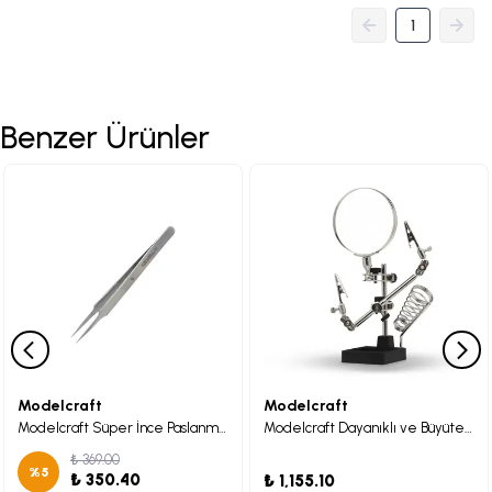
1
Benzer Ürünler
Modelcraft
Modelcraft
Modelcraft Süper İnce Paslanmaz Çelik Cımbız (110 mm)
Modelcraft Dayanıklı ve Büyüteçli Yardım Elleri
₺ 369.00
%
5
₺ 350.40
₺ 1,155.10