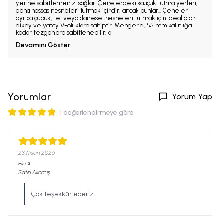
yerine sabitlemenizi sağlar. Çenelerdeki kauçuk tutma yerleri,
daha hassas nesneleri tutmak içindir, ancak bunlar... Çeneler
ayrıca çubuk, tel veya dairesel nesneleri tutmak için ideal olan
dikey ve yatay V-oluklara sahiptir. Mengene, 55 mm kalınlığa
kadar tezgahlara sabitlenebilir; a
Devamını Göster
Yorumlar
Yorum Yap
1 değerlendirmeye göre
23 Nisan 2026
Ela
A.
Satın Alınmış
Çok teşekkür ederiz.