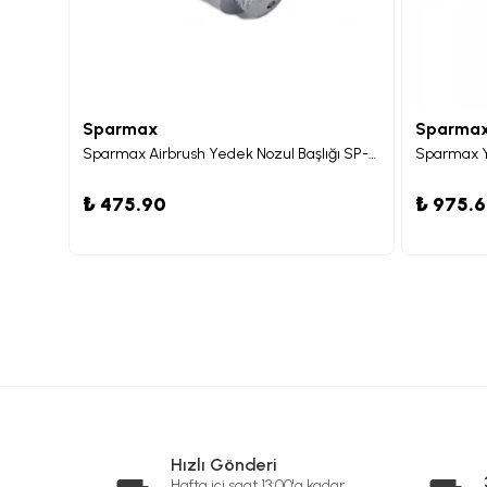
Sparmax
Sparma
Sparmax Airbrush Yedek Nozul Başlığı GP-35
Sparmax Airbrush Yedek Nozul Başlığı SP-35B
Sparmax Y
₺ 475.90
₺ 975.
Hızlı Gönderi
Hafta içi saat 13:00'a kadar