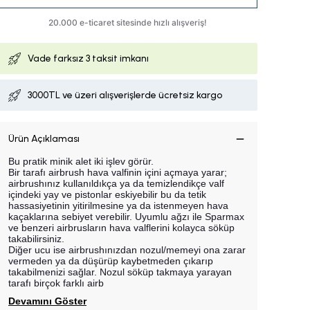
Vade farksız
3 taksit imkanı
3000TL ve üzeri alışverişlerde ücretsiz kargo
Ürün Açıklaması
Bu pratik minik alet iki işlev görür.
Bir tarafı airbrush hava valfinin içini açmaya yarar;
airbrushınız kullanıldıkça ya da temizlendikçe valf
içindeki yay ve pistonlar eskiyebilir bu da tetik
hassasiyetinin yitirilmesine ya da istenmeyen hava
kaçaklarına sebiyet verebilir. Uyumlu ağzı ile Sparmax
ve benzeri airbrusların hava valflerini kolayca söküp
takabilirsiniz.
Diğer ucu ise airbrushınızdan nozul/memeyi ona zarar
vermeden ya da düşürüp kaybetmeden çıkarıp
takabilmenizi sağlar.
Nozul söküp takmaya yarayan
tarafı birçok farklı airb
Devamını Göster