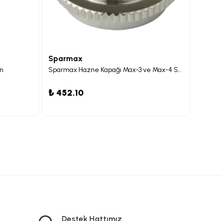
Sparmax
Spar
in
Sparmax Hazne Kapağı Max-3 ve Max-4 Serileri için
Sparmax
₺ 452.10
₺ 571
Destek Hattımız