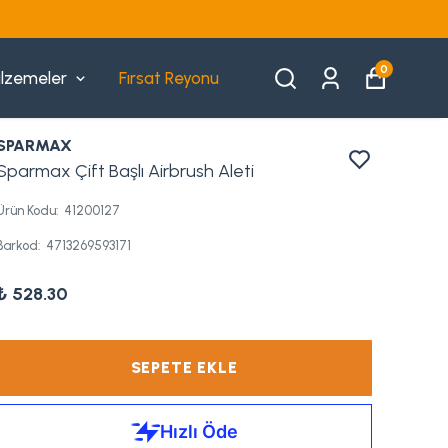
0
lzemeler
Fırsat Reyonu
SPARMAX
Sparmax Çift Başlı Airbrush Aleti
Ürün Kodu
:
41200127
Barkod
:
4713269593171
₺ 528.30
SEPETE EKLE