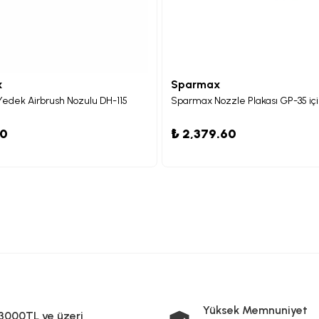
x
Sparmax
edek Airbrush Nozulu DH-115
Sparmax Nozzle Plakası GP-35 iç
60
₺ 2,379.60
Yüksek Memnuniyet
3000TL ve üzeri