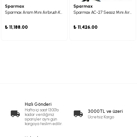
Sparmax
Sparmax
Sparmax Arism Mini Airbrush Kompresörü Mavi
Sparmax AC-27 Sessiz Mini Airbrush Kompresör Seti
₺ 11,188.00
₺ 11,426.00
Hızlı Gönderi
Hafta içi saat 13:00'a
3000TL ve üzeri
kadar verdiğiniz
Ücretsiz Kargo
siparişler aynı gün
kargoya teslim edilir.