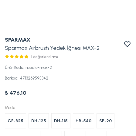
SPARMAX
Sparmax Airbrush Yedek İğnesi MAX-2
1 değerlendirme
Ürün Kodu
:
needle-max-2
Barkod
:
4713269595342
₺ 476.10
Model
GP-825
DH-125
DH-115
HB-540
SP-20