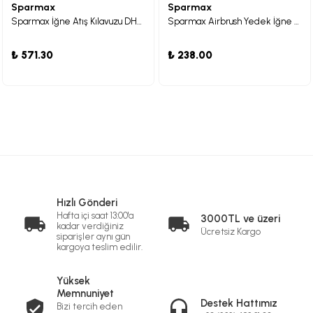
Sparmax
Sparmax
Sparmax İğne Atış Kılavuzu DH-125 ve DH-115 Serileri için
Sparmax Airbrush Yedek İğne Başlığı DH-3
₺ 571.30
₺ 238.00
Hızlı Gönderi
Hafta içi saat 13:00'a
3000TL ve üzeri
kadar verdiğiniz
Ücretsiz Kargo
siparişler aynı gün
kargoya teslim edilir.
Yüksek
Memnuniyet
Destek Hattımız
Bizi tercih eden