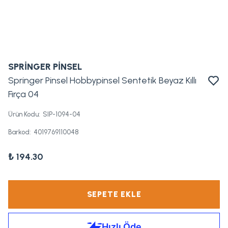
SPRİNGER PİNSEL
Springer Pinsel Hobbypinsel Sentetik Beyaz Kıllı
Fırça 04
Ürün Kodu
:
SIP-1094-04
Barkod
:
4019769110048
₺ 194.30
SEPETE EKLE