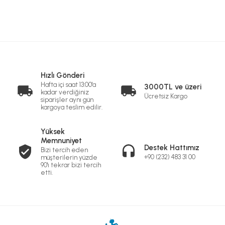
Hızlı Gönderi
Hafta içi saat 13:00'a
3000TL ve üzeri
kadar verdiğiniz
Ücretsiz Kargo
siparişler aynı gün
kargoya teslim edilir.
Yüksek
Memnuniyet
Destek Hattımız
Bizi tercih eden
+90 (232) 483 31 00
müşterilerin yüzde
90'ı tekrar bizi tercih
etti.