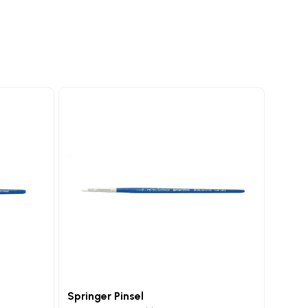
Springer Pinsel
Sprin