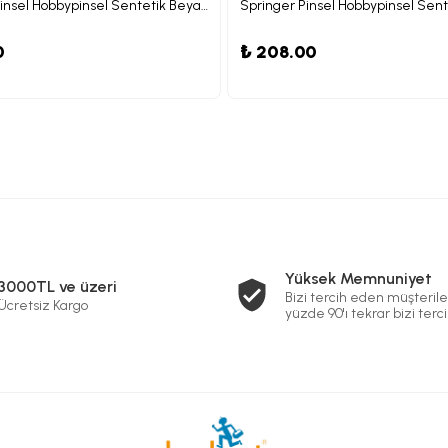
Springer Pinsel Hobbypinsel Sentetik Beyaz Kıllı Fırça 02
0
₺ 208.00
Yüksek Memnuniyet
3000TL ve üzeri
Bizi tercih eden müşterile
Ücretsiz Kargo
yüzde 90'ı tekrar bizi terci