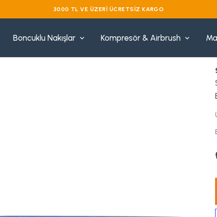
3000 TL VE ÜZERI ÜCRETSIZ KARGO
Boncuklu Nakışlar
Kompresör & Airbrush
Ma