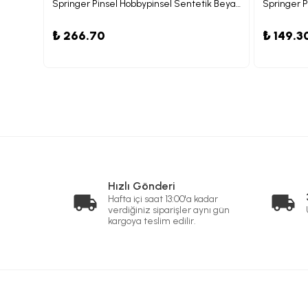
Springer Pinsel Hobbypinsel Sentetik Beyaz Yassı Kıllı Fırça 04
Springer Pinsel Hobbypinsel Sentetik Beyaz Kıllı Fırça 08
₺ 266.70
₺ 149.3
Hızlı Gönderi
Hafta içi saat 13:00'a kadar
verdiğiniz siparişler aynı gün
kargoya teslim edilir.