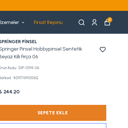
0
lzemeler
Fırsat Reyonu
SPRİNGER PİNSEL
Springer Pinsel Hobbypinsel Sentetik
Beyaz Kıllı Fırça 06
Ürün Kodu
:
SIP-1094-06
Barkod
:
4019769110062
₺ 244.20
SEPETE EKLE