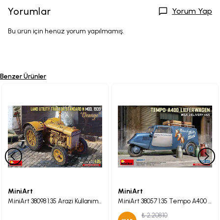
Yorumlar
Yorum Yap
Bu ürün için henüz yorum yapılmamış.
Benzer Ürünler
MiniArt
MiniArt
MiniArt 38098 1:35 Arazi Kullanım Traktörü Standart N “Turuncu” Mod. 1939
MiniArt 38057 1:35 Tempo A400 Lieferwagen. Süt Teslimat Kamyoneti
₺ 2,208.10