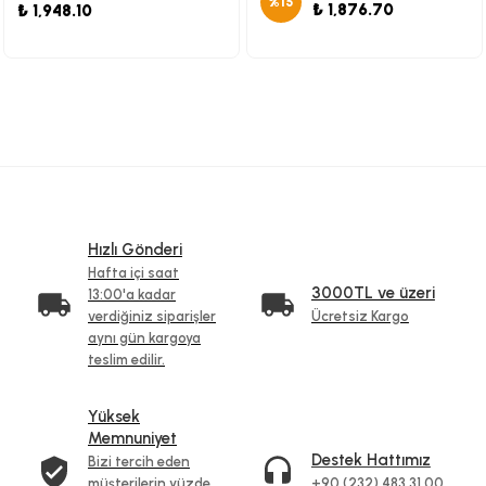
%
15
₺ 1,876.70
₺ 1,948.10
Hızlı Gönderi
Hafta içi saat
3000TL ve üzeri
13:00'a kadar
verdiğiniz siparişler
Ücretsiz Kargo
aynı gün kargoya
teslim edilir.
Yüksek
Memnuniyet
Destek Hattımız
Bizi tercih eden
müşterilerin yüzde
+90 (232) 483 31 00