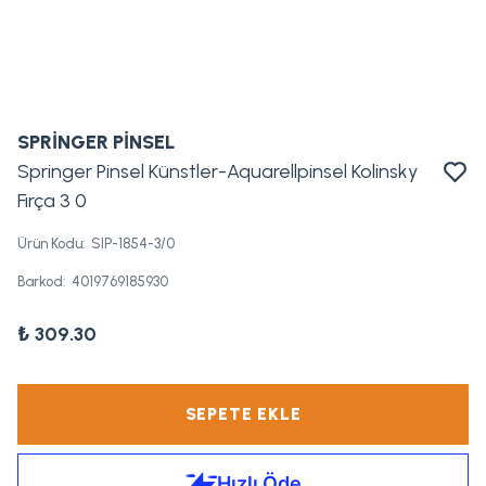
SPRİNGER PİNSEL
Springer Pinsel Künstler-Aquarellpinsel Kolinsky
Fırça 3 0
Ürün Kodu
:
SIP-1854-3/0
Barkod
:
4019769185930
₺ 309.30
SEPETE EKLE