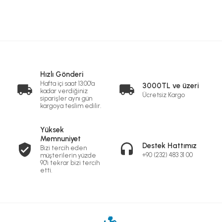
Hızlı Gönderi
Hafta içi saat 13:00'a
3000TL ve üzeri
kadar verdiğiniz
Ücretsiz Kargo
siparişler aynı gün
kargoya teslim edilir.
Yüksek
Memnuniyet
Destek Hattımız
Bizi tercih eden
+90 (232) 483 31 00
müşterilerin yüzde
90'ı tekrar bizi tercih
etti.