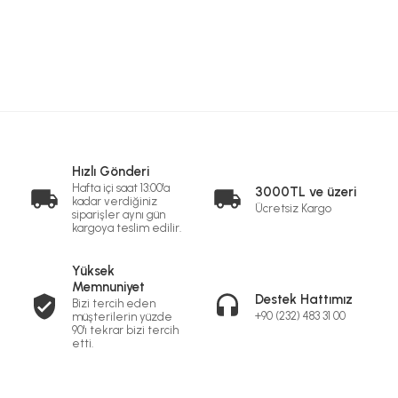
Hızlı Gönderi
Hafta içi saat 13:00'a
3000TL ve üzeri
kadar verdiğiniz
Ücretsiz Kargo
siparişler aynı gün
kargoya teslim edilir.
Yüksek
Memnuniyet
Destek Hattımız
Bizi tercih eden
+90 (232) 483 31 00
müşterilerin yüzde
90'ı tekrar bizi tercih
etti.