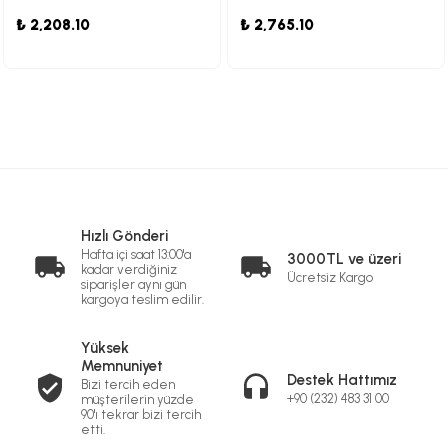
₺ 2,208.10
₺ 2,765.10
Hızlı Gönderi
Hafta içi saat 13:00'a
3000TL ve üzeri
kadar verdiğiniz
Ücretsiz Kargo
siparişler aynı gün
kargoya teslim edilir.
Yüksek
Memnuniyet
Destek Hattımız
Bizi tercih eden
+90 (232) 483 31 00
müşterilerin yüzde
90'ı tekrar bizi tercih
etti.