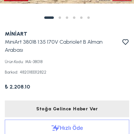
MİNİART
MiniArt 38018 1:35 170V Cabriolet B Alman
Arabası
Ürün Kodu
:
MA-38018
Barkod
:
4820183312822
₺ 2,208.10
Stoğa Gelince Haber Ver