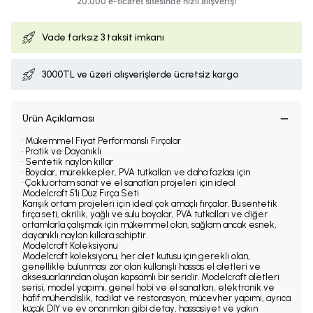
Vade farksız
3 taksit imkanı
3000TL ve üzeri alışverişlerde ücretsiz kargo
Ürün Açıklaması
• Mükemmel Fiyat Performanslı Fırçalar
• Pratik ve Dayanıklı
• Sentetik naylon kıllar
• Boyalar, mürekkepler, PVA tutkalları ve daha fazlası için
• Çoklu ortam sanat ve el sanatları projeleri için ideal
Modelcraft 5'li Düz Fırça Seti
Karışık ortam projeleri için ideal çok amaçlı fırçalar. Bu sentetik
fırça seti, akrilik, yağlı ve sulu boyalar, PVA tutkalları ve diğer
ortamlarla çalışmak için mükemmel olan, sağlam ancak esnek,
dayanıklı naylon kıllara sahiptir.
Modelcraft Koleksiyonu
Modelcraft koleksiyonu, her alet kutusu için gerekli olan,
genellikle bulunması zor olan kullanışlı hassas el aletleri ve
aksesuarlarından oluşan kapsamlı bir seridir. Modelcraft aletleri
serisi, model yapımı, genel hobi ve el sanatları, elektronik ve
hafif mühendislik, tadilat ve restorasyon, mücevher yapımı, ayrıca
küçük DIY ve ev onarımları gibi detay, hassasiyet ve yakın