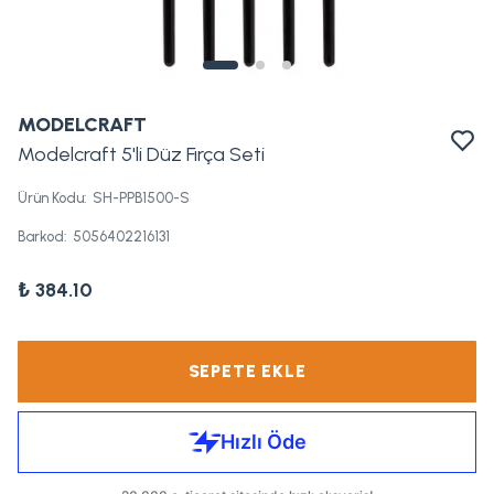
MODELCRAFT
Modelcraft 5'li Düz Fırça Seti
Ürün Kodu
:
SH-PPB1500-S
Barkod
:
5056402216131
₺ 384.10
SEPETE EKLE