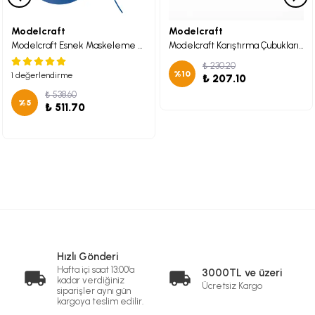
Modelcraft
Modelcraft
Modelcraft Esnek Maskeleme Bandı (1mm x 18m) x2
Modelcraft Karıştırma Çubukları x25
₺ 230.20
%
10
1 değerlendirme
₺ 207.10
₺ 538.60
%
5
₺ 511.70
Hızlı Gönderi
Hafta içi saat 13:00'a
3000TL ve üzeri
kadar verdiğiniz
Ücretsiz Kargo
siparişler aynı gün
kargoya teslim edilir.