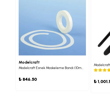
Modelcraft
Modelcraft Süper İnce Detay Fırçası, 2 Uçlu (7 mm ve 9 mm)
Modelcraft 
Modelcraft Esnek Maskeleme Bandı (10mm x 18m) x2
₺ 846.50
₺ 1,001.