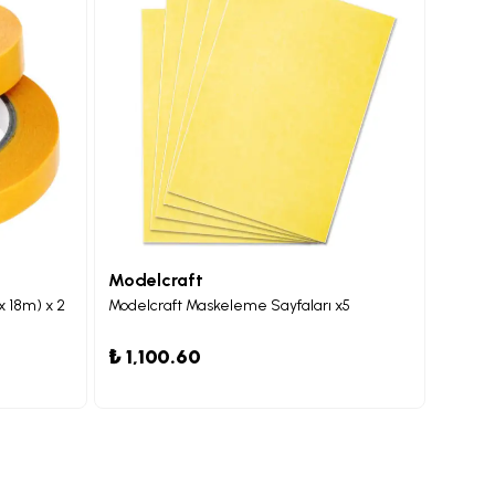
Modelcraft
Model
 18m) x 2
Modelcraft Maskeleme Sayfaları x5
%
5
₺ 1,100.60