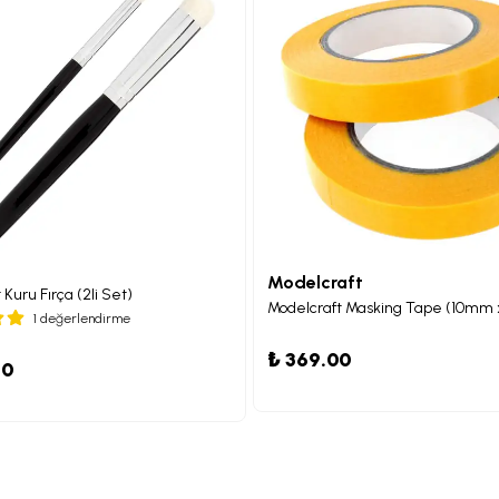
Modelcraft
Kuru Fırça (2li Set)
Modelcraft Masking Tape (10mm x
1 değerlendirme
₺ 369.00
10