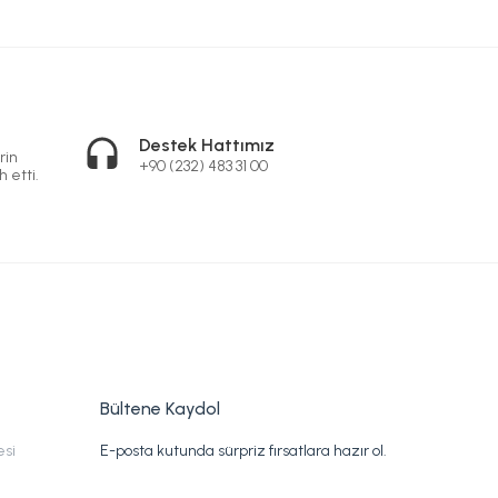
Destek Hattımız
rin
+90 (232) 483 31 00
h etti.
Bültene Kaydol
esi
E-posta kutunda sürpriz fırsatlara hazır ol.