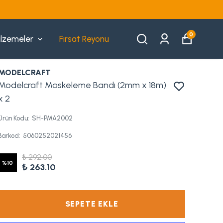
 FARKSIZ 3 TAKSIT
0
lzemeler
Fırsat Reyonu
MODELCRAFT
Modelcraft Maskeleme Bandı (2mm x 18m)
x 2
Ürün Kodu
:
SH-PMA2002
Barkod
:
5060252021456
₺ 292.00
%
10
₺ 263.10
SEPETE EKLE