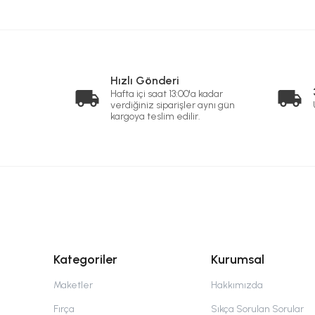
Hızlı Gönderi
Hafta içi saat 13:00'a kadar
verdiğiniz siparişler aynı gün
kargoya teslim edilir.
Kategoriler
Kurumsal
Maketler
Hakkımızda
Fırça
Sıkça Sorulan Sorular