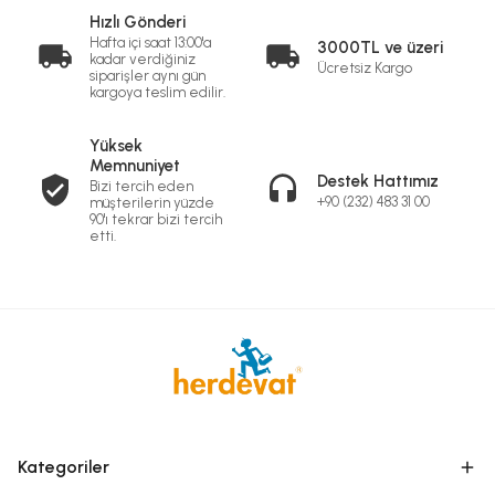
Hızlı Gönderi
Hafta içi saat 13:00'a
3000TL ve üzeri
kadar verdiğiniz
Ücretsiz Kargo
siparişler aynı gün
kargoya teslim edilir.
Yüksek
Memnuniyet
Destek Hattımız
Bizi tercih eden
+90 (232) 483 31 00
müşterilerin yüzde
90'ı tekrar bizi tercih
etti.
Kategoriler