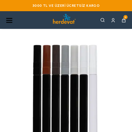
3000 TL VE ÜZERI ÜCRETSIZ KARGO
0