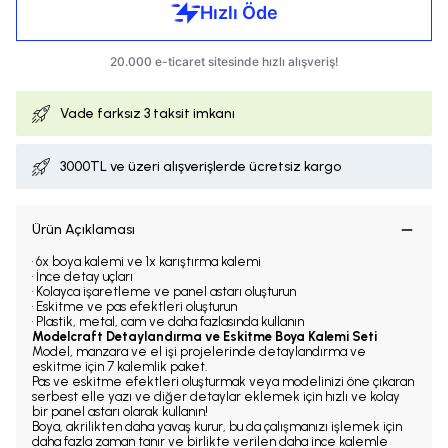
Vade farksız
3 taksit imkanı
3000TL ve üzeri alışverişlerde ücretsiz kargo
Ürün Açıklaması
• 6x boya kalemi ve 1x karıştırma kalemi
• İnce detay uçları
• Kolayca işaretleme ve panel astarı oluşturun
• Eskitme ve pas efektleri oluşturun
• Plastik, metal, cam ve daha fazlasında kullanın
Modelcraft Detaylandırma ve Eskitme Boya Kalemi Seti
Model, manzara ve el işi projelerinde detaylandırma ve
eskitme için 7 kalemlik paket.
Pas ve eskitme efektleri oluşturmak veya modelinizi öne çıkaran
serbest elle yazı ve diğer detaylar eklemek için hızlı ve kolay
bir panel astarı olarak kullanın!
Boya, akrilikten daha yavaş kurur, bu da çalışmanızı işlemek için
daha fazla zaman tanır ve birlikte verilen daha ince kalemle