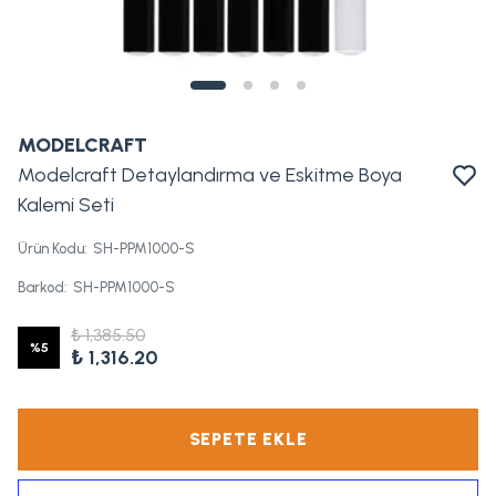
MODELCRAFT
Modelcraft Detaylandırma ve Eskitme Boya
Kalemi Seti
Ürün Kodu
:
SH-PPM1000-S
Barkod
:
SH-PPM1000-S
₺ 1,385.50
%
5
₺ 1,316.20
SEPETE EKLE