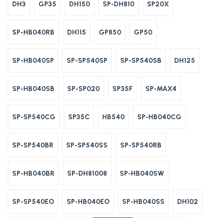
DH3
GP35
DH150
SP-DH810
SP20X
SP-HB040RB
DH115
GP850
GP50
SP-HB040SP
SP-SP540SP
SP-SP540SB
DH125
SP-HB040SB
SP-SP020
SP35F
SP-MAX4
SP-SP540CG
SP35C
HB540
SP-HB040CG
SP-SP540BR
SP-SP540SS
SP-SP540RB
SP-HB040BR
SP-DH81008
SP-HB040SW
SP-SP540EO
SP-HB040EO
SP-HB040SS
DH102