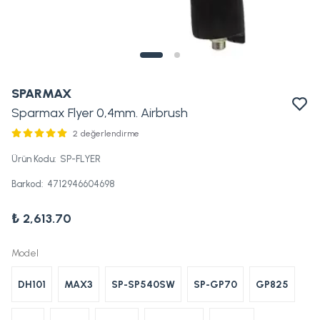
SPARMAX
Sparmax Flyer 0,4mm. Airbrush
2 değerlendirme
Ürün Kodu
:
SP-FLYER
Barkod
:
4712946604698
₺ 2,613.70
Model
DH101
MAX3
SP-SP540SW
SP-GP70
GP825