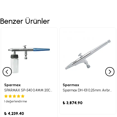
Benzer Ürünler
Sparmax
Sparmax
SPARMAX SP-540 0,4MM 20CC AIRBRUSH MAVİ
Sparmax DH-101 0,25mm. Airbrush
1 değerlendirme
₺ 3,874.90
₺ 4,239.40