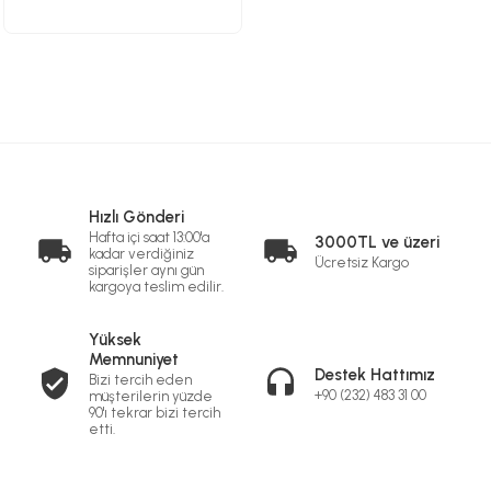
Hızlı Gönderi
Hafta içi saat 13:00'a
3000TL ve üzeri
kadar verdiğiniz
Ücretsiz Kargo
siparişler aynı gün
kargoya teslim edilir.
Yüksek
Memnuniyet
Destek Hattımız
Bizi tercih eden
+90 (232) 483 31 00
müşterilerin yüzde
90'ı tekrar bizi tercih
etti.