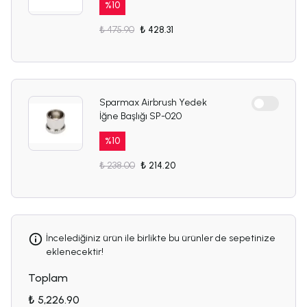
%
10
₺ 475.90
₺ 428.31
Sparmax Airbrush Yedek
İğne Başlığı SP-020
%
10
₺ 238.00
₺ 214.20
İncelediğiniz ürün ile birlikte bu ürünler de sepetinize
eklenecektir!
Toplam
₺ 5,226.90