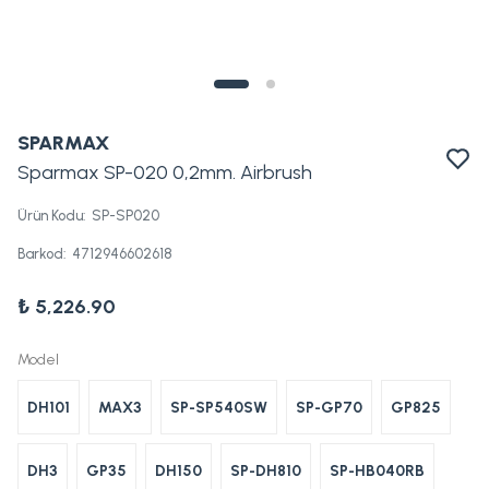
SPARMAX
Sparmax SP-020 0,2mm. Airbrush
Ürün Kodu
:
SP-SP020
Barkod
:
4712946602618
₺ 5,226.90
Model
DH101
MAX3
SP-SP540SW
SP-GP70
GP825
DH3
GP35
DH150
SP-DH810
SP-HB040RB