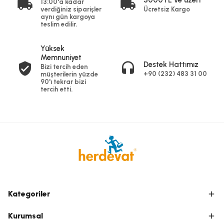
3000TL ve üzeri
13:00'a kadar
verdiğiniz siparişler
Ücretsiz Kargo
aynı gün kargoya
teslim edilir.
Yüksek
Memnuniyet
Destek Hattımız
Bizi tercih eden
+90 (232) 483 31 00
müşterilerin yüzde
90'ı tekrar bizi
tercih etti.
Kategoriler
Kurumsal