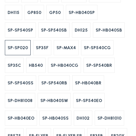
DH115
GP850
GP50
SP-HB040SP
SP-SP540SP
SP-SP540SB
DH125
SP-HB040SB
SP-SP020
SP35F
SP-MAX4
SP-SP540CG
SP35C
HB540
SP-HB040CG
SP-SP540BR
SP-SP540SS
SP-SP540RB
SP-HB040BR
SP-DH81008
SP-HB040SW
SP-SP540EO
SP-HB040EO
SP-HB040SS
DH102
SP-DH81010
SP575
SP-FLYER
SP-FLYER SR
SP35B
SP20X