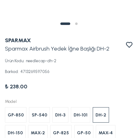
SPARMAX
Sparmax Airbrush Yedek İğne Başlığı DH-2
Ürün Kodu
:
needlecap-dh-2
Barkod
:
4713269597056
₺ 238.00
Model
GP-850
SP-540
DH-3
DH-101
DH-2
DH-150
MAX-2
GP-825
GP-50
MAX-4