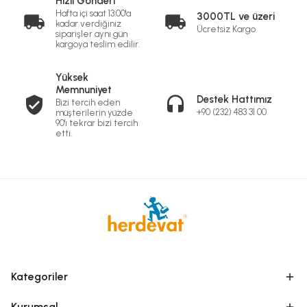
Hızlı Gönderi
Hafta içi saat 13:00'a
3000TL ve üzeri
kadar verdiğiniz
Ücretsiz Kargo
siparişler aynı gün
kargoya teslim edilir.
Yüksek
Memnuniyet
Destek Hattımız
Bizi tercih eden
+90 (232) 483 31 00
müşterilerin yüzde
90'ı tekrar bizi tercih
etti.
Kategoriler
Kurumsal