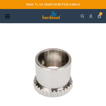
3000 TL VE ÜZERI ÜCRETSIZ KARGO
0